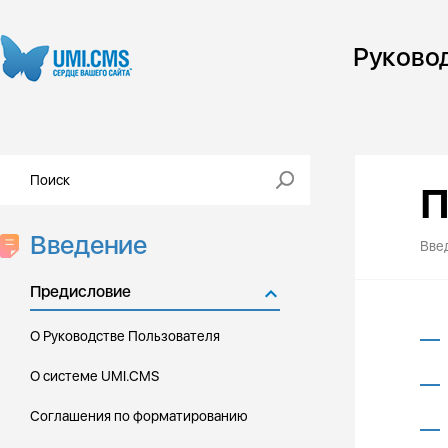
Руково
П
Введение
Вве
Предисловие
О Руководстве Пользователя
О системе UMI.CMS
Соглашения по форматированию