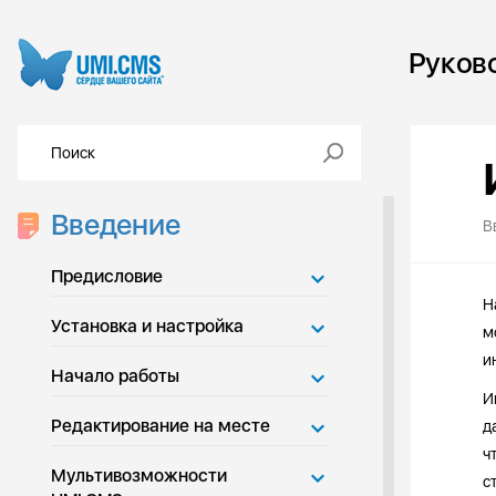
Руков
Введение
В
Предисловие
Н
Установка и настройка
м
и
Начало работы
И
Редактирование на месте
д
ч
Мультивозможности
с