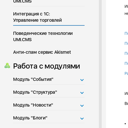
UMI.CMS
И
Интеграция с 1С:
н
Управление торговлей
Поведенческие технологии
П
UMI.CMS
П
Анти-спам сервис Akismet
П
П
Работа с модулями
Р
Модуль "События"
Модуль "Структура"
И
В
Модуль "Новости"
Модуль "Блоги"
•