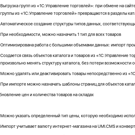
Выгрузка групп из «1С:Управление торговлей»: при обмене на сайте
группы из «1С:Управление торговлей» превращаются в разделы кат
Автоматическое создание структуры типов данных, соответствующ
При необходимости, можно назначить 1 тип для всех товаров
Оптимизирована работа с большими объемами данных: импорт прои
Создается связь объектов каталога и товаров из «1С:Управление т
произвольно менять структуру каталога, без потери возможности
Можно удалять или деактивировать товары непосредственно из «1
При импорте можно назначать шаблоны страниц для объектов катал
бновление цен и количества товаров на складах
Можно указать определенный тип цены, которую необходимо исполь
Импорт учитывает валюту интернет-магазина на UMI.CMS и конверт