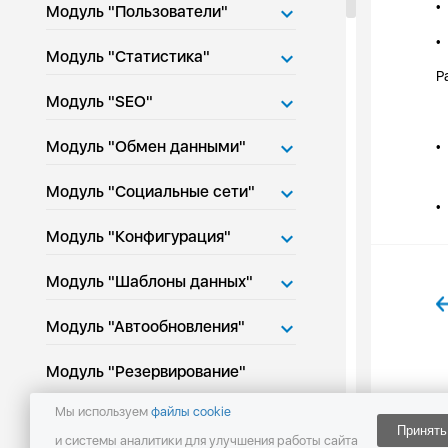
•
Модуль "Пользователи"
•
Модуль "Статистика"
Р
Модуль "SEO"
Модуль "Обмен данными"
•
Модуль "Социальные сети"
•
Модуль "Конфигурация"
Модуль "Шаблоны данных"
Модуль "Автообновления"
Модуль "Резервирование"
Мы используем
файлы cookie
Модуль "Поиск"
Принять
и системы аналитики для улучшения работы сайта