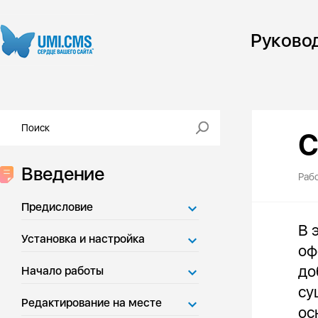
Руково
С
Введение
Раб
Предисловие
В 
Установка и настройка
оф
до
Начало работы
су
Редактирование на месте
ос