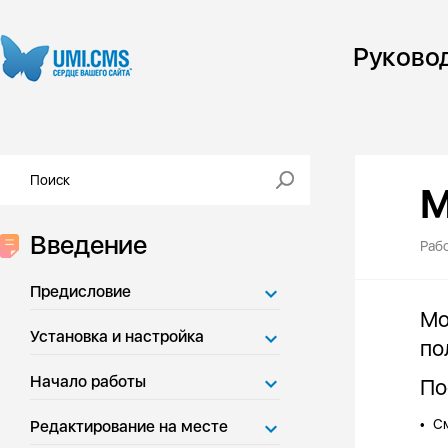
Руково
М
Введение
Раб
Предисловие
Мо
Установка и настройка
по
Начало работы
По
См
Редактирование на месте
•