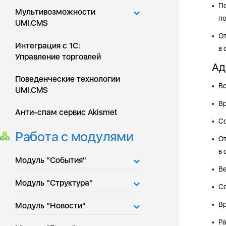
По
•
Мультивозможности
п
UMI.CMS
От
•
Интеграция с 1С:
в 
Управление торговлей
Ад
Поведенческие технологии
Ве
•
UMI.CMS
Вр
•
Анти-спам сервис Akismet
Со
•
Работа с модулями
От
•
в 
Модуль "События"
Ве
•
Модуль "Структура"
Со
•
Вр
Модуль "Новости"
•
Ра
•