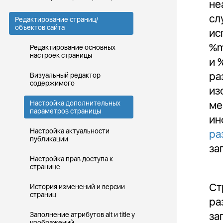
не
сл
Редактирование страниц/
объектов сайта
ис
%m
Редактирование основных
настроек страницы
и 
ра
Визуальный редактор
содержимого
из
ме
Настройка дополнительных
параметров страницы
ин
Настройка актуальности
ра
публикации
за
Настройка прав доступа к
странице
Ст
История изменений и версии
страниц
ра
за
Заполнение атрибутов alt и title у
изображений