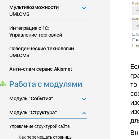
Мультивозможности
UMI.CMS
Интеграция с 1С:
Управление торговлей
Поведенческие технологии
UMI.CMS
Ес
Анти-спам сервис Akismet
гр
Работа с модулями
то
со
Модуль "События"
из
из
Модуль "Структура"
дл
Управление структурой сайта
Вн
Как перемещать страницы