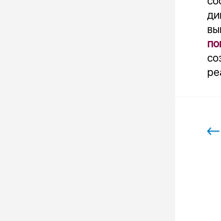
со
ди
вы
по
со
ре