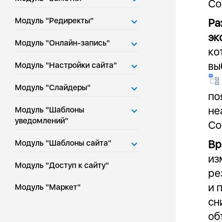
Сo
Модуль "Редиректы"
Ра
эк
Модуль "Онлайн-запись"
ко
вы
Модуль "Настройки сайта"
Модуль "Слайдеры"
по
не
Модуль "Шаблоны
уведомлений"
Сo
Вр
Модуль "Шаблоны сайта"
из
Модуль "Доступ к сайту"
ре
и 
Модуль "Маркет"
сн
об