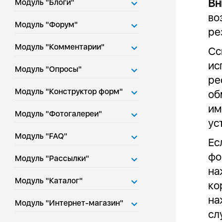
Вн
Модуль "Блоги"
во
Модуль "Форум"
ре
Модуль "Комментарии"
Сс
ис
Модуль "Опросы"
ре
Модуль "Конструктор форм"
об
им
Модуль "Фотогалереи"
ус
Модуль "FAQ"
Ес
фо
Модуль "Рассылки"
на
Модуль "Каталог"
ко
на
Модуль "Интернет-магазин"
сл