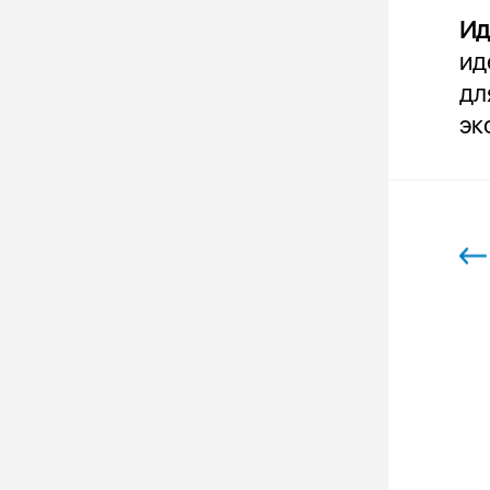
Ид
ид
дл
эк