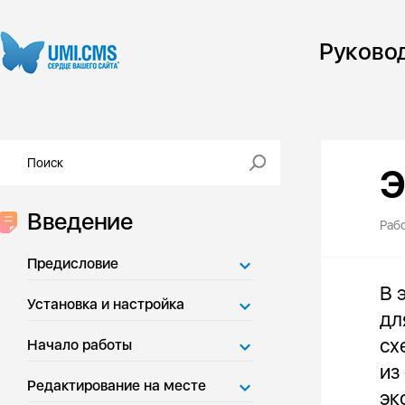
Руково
Э
Введение
Раб
Предисловие
В 
Установка и настройка
дл
сх
Начало работы
из
Редактирование на месте
эк