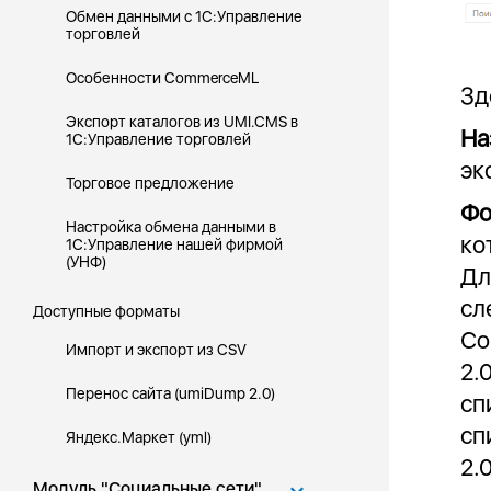
Обмен данными с 1С:Управление
торговлей
Особенности CommerceML
Зд
Экспорт каталогов из UMI.CMS в
На
1С:Управление торговлей
эк
Торговое предложение
Фо
Настройка обмена данными в
ко
1С:Управление нашей фирмой
(УНФ)
Дл
сл
Доступные форматы
Сo
Импорт и экспорт из CSV
2.
Перенос сайта (umiDump 2.0)
сп
сп
Яндекс.Маркет (yml)
2.0
Модуль "Социальные сети"