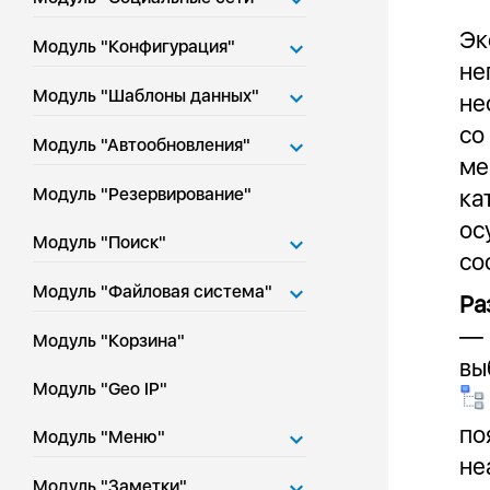
Эк
Модуль "Конфигурация"
не
Модуль "Шаблоны данных"
не
со
Модуль "Автообновления"
ме
Модуль "Резервирование"
ка
ос
Модуль "Поиск"
со
Модуль "Файловая система"
Ра
— 
Модуль "Корзина"
вы
Модуль "Geo IP"
по
Модуль "Меню"
не
Модуль "Заметки"