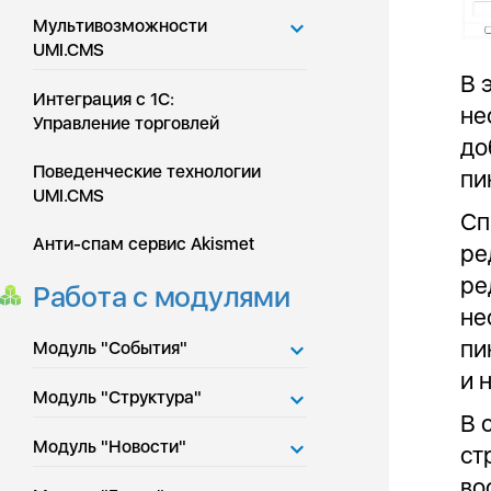
Мультивозможности
UMI.CMS
В 
Интеграция с 1С:
не
Управление торговлей
до
Поведенческие технологии
пи
UMI.CMS
Сп
Анти-спам сервис Akismet
ре
ре
Работа с модулями
не
пи
Модуль "События"
и 
Модуль "Структура"
В 
Модуль "Новости"
ст
во