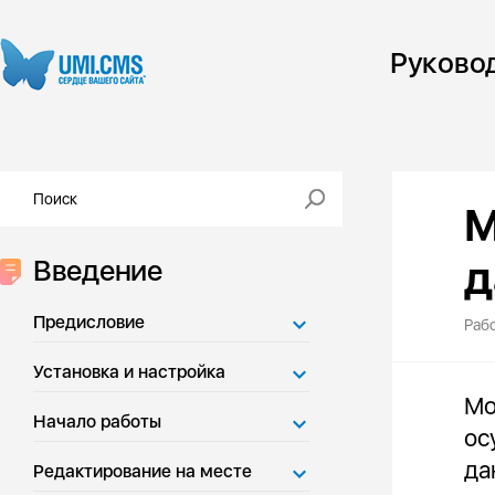
Руково
М
д
Введение
Предисловие
Раб
Установка и настройка
Мо
Начало работы
ос
да
Редактирование на месте