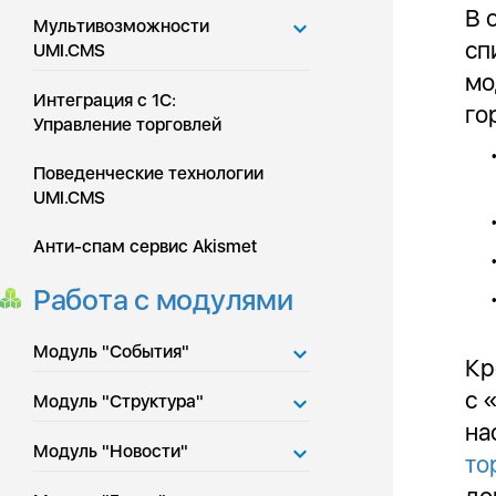
В 
Мультивозможности
сп
UMI.CMS
мо
Интеграция с 1С:
го
Управление торговлей
Поведенческие технологии
UMI.CMS
Анти-спам сервис Akismet
Работа с модулями
Модуль "События"
Кр
с 
Модуль "Структура"
на
Модуль "Новости"
то