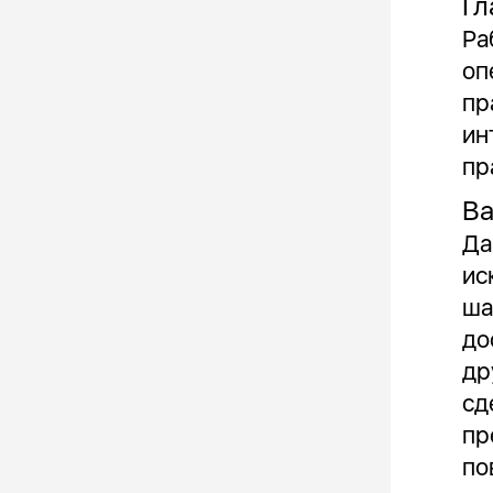
Гл
Ра
оп
пр
ин
пр
Ва
Да
ис
ша
до
др
сд
пр
по