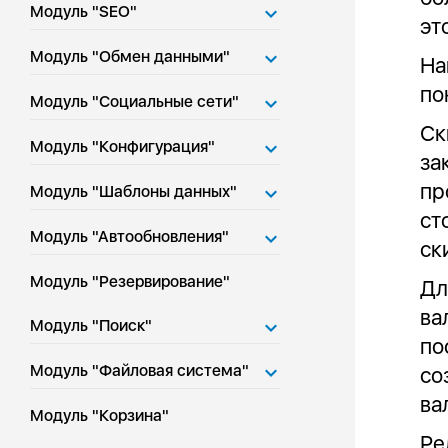
Модуль "SEO"
эт
Модуль "Обмен данными"
На
по
Модуль "Социальные сети"
Ск
Модуль "Конфигурация"
за
пр
Модуль "Шаблоны данных"
ст
Модуль "Автообновления"
ск
Модуль "Резервирование"
Дл
ва
Модуль "Поиск"
по
Модуль "Файловая система"
со
ва
Модуль "Корзина"
Ре