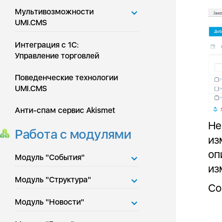
Мультивозможности
UMI.CMS
Интеграция с 1С:
Управление торговлей
Поведенческие технологии
UMI.CMS
Анти-спам сервис Akismet
Не
Работа с модулями
из
оп
Модуль "События"
из
Модуль "Структура"
Со
Модуль "Новости"