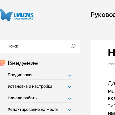
Руково
Н
Введение
Раб
Предисловие
Дл
Установка и настройка
ма
вк
Начало работы
ти
Редактирование на месте
на