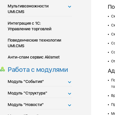
По
Мультивозможности
UMI.CMS
С
•
Интеграция с 1С:
См
•
Управление торговлей
См
•
Поведенческие технологии
Со
•
UMI.CMS
Со
•
Анти-спам сервис Akismet
От
•
Работа с модулями
Ад
По
•
Модуль "События"
то
Модуль "Структура"
Вр
•
Модуль "Новости"
Пр
•
Мо
•