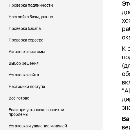
Эт
Проверка подлинности
до
Настройка базы данных
хо
ра
Проверка бэкапа
ок
Проверка сервера
К 
Установка системы
по
Выбор решения
(д
об
Установка сайта
вк
Настройки доступа
"A
ди
Всё готово
зн
Если при установке возникли
проблемы
Ва
ве
Установка и удаление модулей