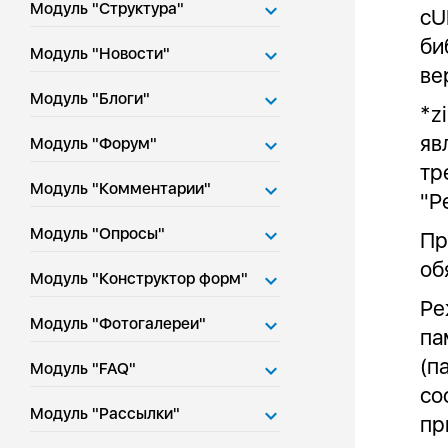
Модуль "Структура"
cU
би
Модуль "Новости"
ве
Модуль "Блоги"
*z
яв
Модуль "Форум"
тр
Модуль "Комментарии"
"Р
Модуль "Опросы"
Пр
об
Модуль "Конструктор форм"
Ре
Модуль "Фотогалереи"
па
(п
Модуль "FAQ"
со
Модуль "Рассылки"
пр