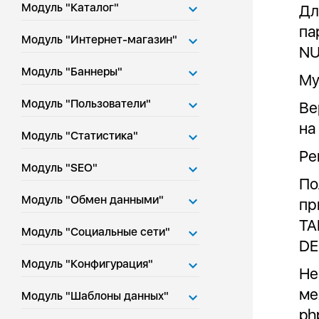
Модуль "Каталог"
Дл
па
Модуль "Интернет-магазин"
NU
Модуль "Баннеры"
My
Модуль "Пользователи"
Ве
на
Модуль "Статистика"
Ре
Модуль "SEO"
По
Модуль "Обмен данными"
пр
TA
Модуль "Социальные сети"
DE
Модуль "Конфигурация"
Не
ме
Модуль "Шаблоны данных"
ph