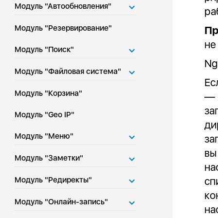
Модуль "Автообновления"
ра
Модуль "Резервирование"
Пр
не
Модуль "Поиск"
Ng
Модуль "Файловая система"
Ес
Модуль "Корзина"
— 
за
Модуль "Geo IP"
ди
Модуль "Меню"
за
вы
Модуль "Заметки"
на
сп
Модуль "Редиректы"
ко
Модуль "Онлайн-запись"
на