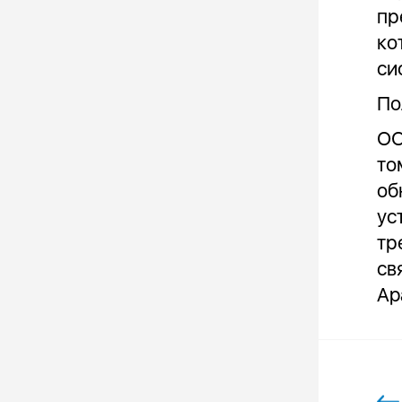
пр
ко
си
По
ОО
то
об
ус
тр
св
Ap