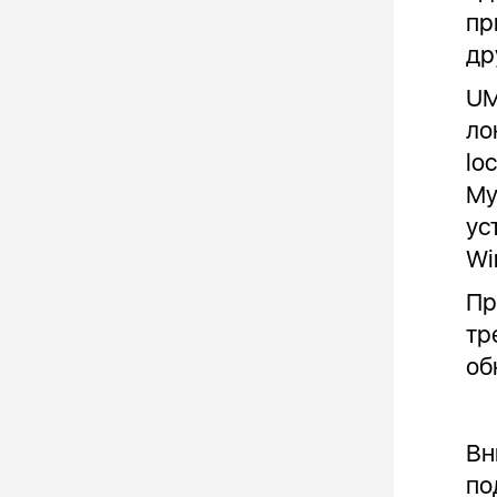
пр
др
UM
ло
lo
My
ус
Wi
Пр
тр
об
Вн
по