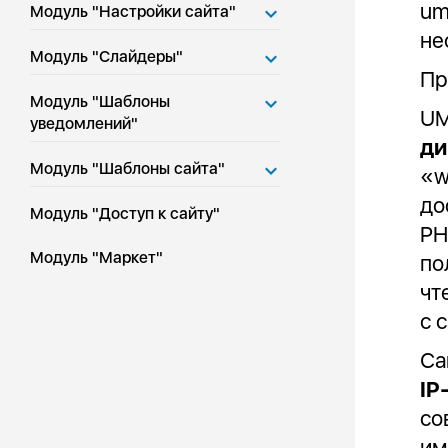
um
Модуль "Настройки сайта"
не
Модуль "Слайдеры"
Пр
Модуль "Шаблоны
UM
уведомлений"
ди
Модуль "Шаблоны сайта"
«w
до
Модуль "Доступ к сайту"
PH
Модуль "Маркет"
по
чт
с 
Са
IP
со
им