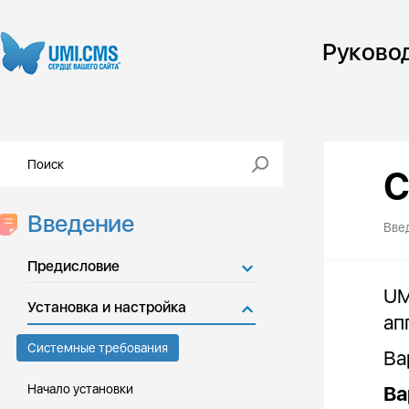
Руково
С
Введение
Вве
Предисловие
UM
Установка и настройка
ап
Системные требования
Ва
Начало установки
Ва