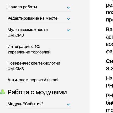
ре
Начало работы
по
Редактирование на месте
пр
Ва
Мультивозможности
UMI.CMS
ав
во
Интеграция с 1С:
фа
Управление торговлей
Си
Поведенческие технологии
8.
UMI.CMS
На
Анти-спам сервис Akismet
PH
Работа с модулями
PH
би
Модуль "События"
mb