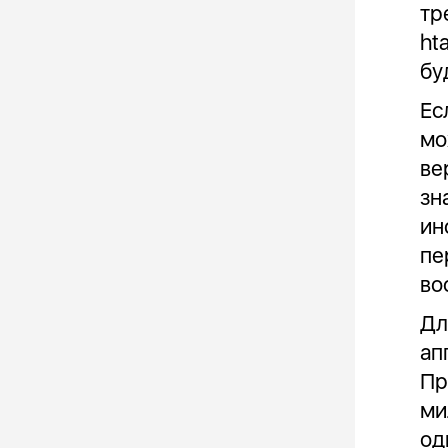
тр
ht
бу
Ес
мо
ве
зн
ин
пе
во
Дл
ап
Пр
ми
од