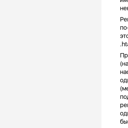
не
Ре
по
эт
.h
Пр
(н
на
од
(м
по
ре
од
бы