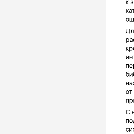
к 
ка
ош
Дл
ра
кр
ин
пе
би
на
от
пр
С 
по
си