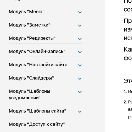
По
со
Модуль "Меню"
Пр
Модуль "Заметки"
из
ис
Модуль "Редиректы"
Ка
Модуль "Онлайн-запись"
фо
Модуль "Настройки сайта"
Модуль "Слайдеры"
Эт
Модуль "Шаблоны
И
1.
уведомлений"
Р
2.
ва
Модуль "Шаблоны сайта"
р
Модуль "Доступ к сайту"