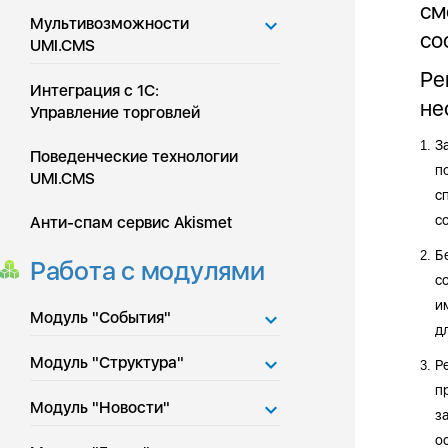
см
Мультивозможности
со
UMI.CMS
Ре
Интеграция с 1С:
не
Управление торговлей
З
1.
Поведенческие технологии
п
UMI.CMS
с
с
Анти-спам сервис Akismet
Б
2.
Работа с модулями
с
и
Модуль "События"
д
Модуль "Структура"
Р
3.
п
Модуль "Новости"
з
о