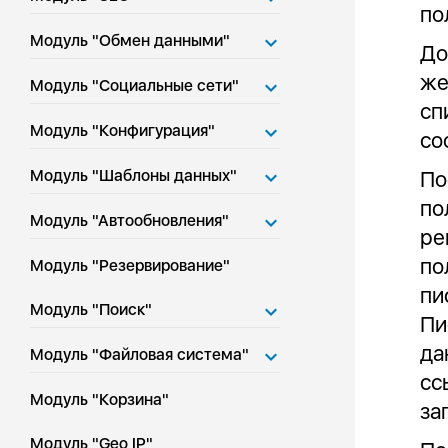
по
Модуль "Обмен данными"
До
же
Модуль "Социальные сети"
сп
Модуль "Конфигурация"
со
Модуль "Шаблоны данных"
По
по
Модуль "Автообновления"
ре
по
Модуль "Резервирование"
пи
Модуль "Поиск"
Пи
да
Модуль "Файловая система"
сс
Модуль "Корзина"
за
Модуль "Geo IP"