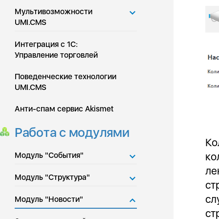
Мультивозможности
UMI.CMS
Интеграция с 1С:
Управление торговлей
Поведенческие технологии
UMI.CMS
Анти-спам сервис Akismet
Работа с модулями
Ко
ко
Модуль "События"
ле
Модуль "Структура"
ст
сл
Модуль "Новости"
ст