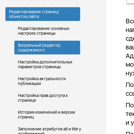
Редактирование страниц/
объектов сайта
Вс
на
Редактирование основных
настроек страницы
сд
Визуальный редактор
ва
содержимого
Ад
Настройка дополнительных
мо
параметров страницы
ну
Настройка актуальности
По
публикации
сс
Настройка прав доступа к
странице
По
История изменений и версии
те
страниц
и 
Заполнение атрибутов alt и title у
изображений