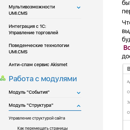
бы
Мультивозможности
пе
UMI.CMS
Чт
Интеграция с 1С:
вы
Управление торговлей
бу
Поведенческие технологии
Вс
UMI.CMS
до
Анти-спам сервис Akismet
Работа с модулями
Модуль "События"
Модуль "Структура"
Управление структурой сайта
Как перемещать страницы