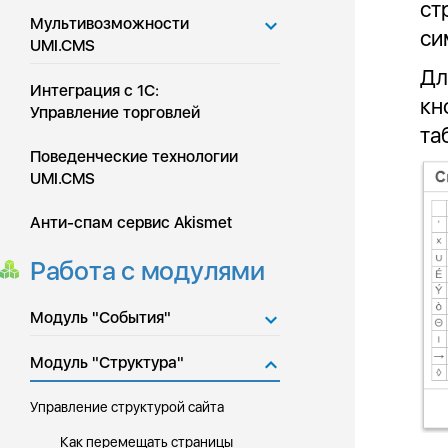
ст
Мультивозможности
си
UMI.CMS
Дл
Интеграция с 1С:
кн
Управление торговлей
та
Поведенческие технологии
UMI.CMS
Анти-спам сервис Akismet
Работа с модулями
Модуль "События"
Модуль "Структура"
Управление структурой сайта
Как перемещать страницы