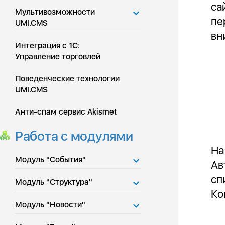
са
Мультивозможности
пе
UMI.CMS
вн
Интеграция с 1С:
Управление торговлей
Поведенческие технологии
UMI.CMS
Анти-спам сервис Akismet
Работа с модулями
На
Модуль "События"
Ав
сп
Модуль "Структура"
Ко
Модуль "Новости"