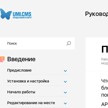
Руково
П
Введение
Рабо
мод
Предисловие
Чт
Установка и настройка
бл
Начало работы
по
Редактирование на месте
AP